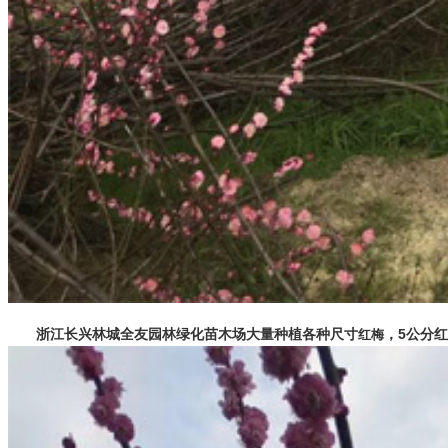
浙江长兴林城全友园林绿化苗木场大量种植各种尺寸
，5公分
红梅